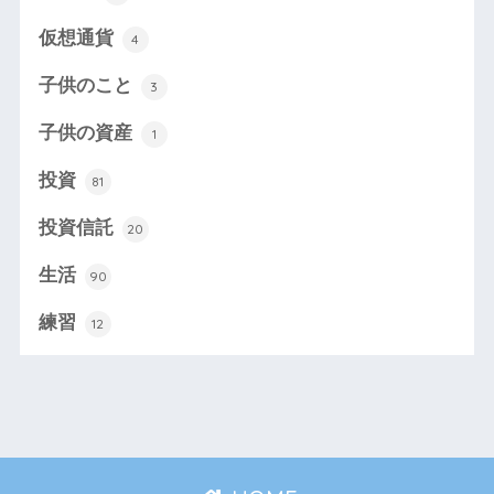
仮想通貨
4
子供のこと
3
子供の資産
1
投資
81
投資信託
20
生活
90
練習
12