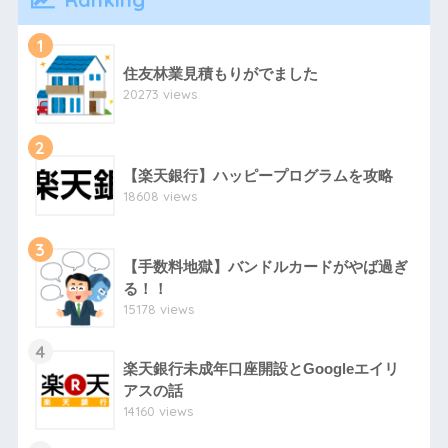
1
住友林業見積もりがでました
20273 views
2
【楽天銀行】ハッピープログラムを攻略
18608 views
3
【手数料地獄】バンドルカードがやば過ぎ
る！！
15178 views
4
楽天銀行未成年口座開設とGoogleエイリ
アスの話
14160 views