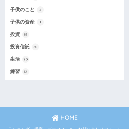
子供のこと
3
子供の資産
1
投資
81
投資信託
20
生活
90
練習
12
HOME