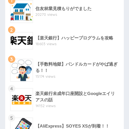
1
住友林業見積もりがでました
20270 views
2
【楽天銀行】ハッピープログラムを攻略
18603 views
3
【手数料地獄】バンドルカードがやば過ぎ
る！！
15174 views
4
楽天銀行未成年口座開設とGoogleエイリ
アスの話
14152 views
5
【AliExpress】SOYES XSが到着！！