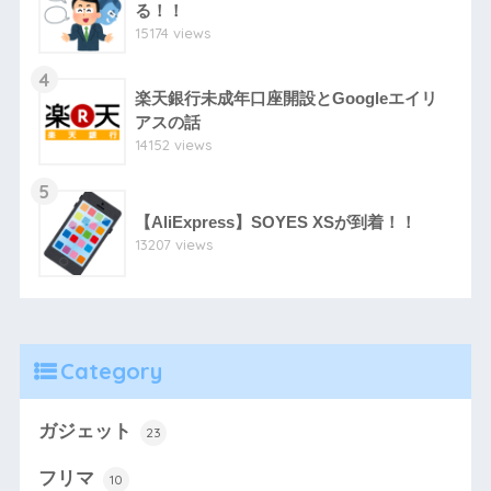
る！！
15174 views
4
楽天銀行未成年口座開設とGoogleエイリ
アスの話
14152 views
5
【AliExpress】SOYES XSが到着！！
13207 views
Category
ガジェット
23
フリマ
10