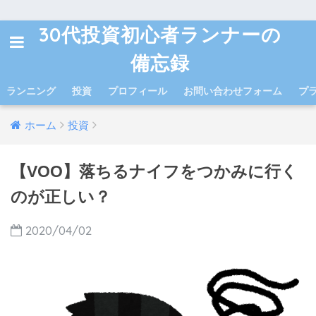
30代投資初心者ランナーの
備忘録
ランニング
投資
プロフィール
お問い合わせフォーム
プ
ホーム
投資
【VOO】落ちるナイフをつかみに行く
のが正しい？
2020/04/02